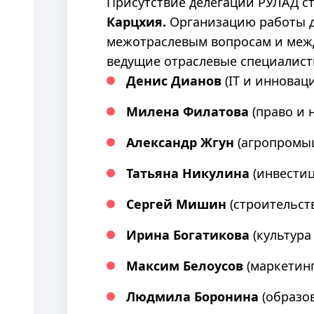
Присутствие делегации РУЛАД с
Карцхия.
Организацию работы де
межотраслевым вопросам и ме
ведущие отраслевые специалист
Денис Дианов
(IT и инновац
Милена Филатова
(право и 
Александр Жгун
(агропромы
Татьяна Никулина
(инвести
Сергей Мишин
(строительст
Ирина Богатикова
(культура
Максим Белоусов
(маркетинг
Людмила Боронина
(образо