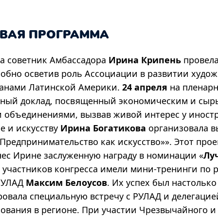
ОВАЯ ПРОГРАММА
са советник Амбассадора
Ирина Крипень
провела
обно осветив роль Ассоциации в развитии худож
ранами Латинской Америки.
24 апреля
на пленар
ный доклад, посвященный экономическим и сырь
объединениями, вызвав живой интерес у иностр
е и искусству
Ирина Богатикова
организовала в
Предпринимательство как искусство»». Этот прое
нес Ирине заслуженную награду в номинации «
Лу
 участников конгресса имели мини-тренинги по 
 РУЛАД
Максим
Белоусов
. Их успех был настольк
овала специальную встречу с РУЛАД и делегацие
зования в регионе. При участии Чрезвычайного и