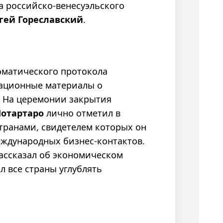
а российско-венесуэльского
гей
Г
ореславский
.
оматического протокола
мационные материалы о
. На церемонии закрытия
Лотартаро
лично отметил в
транами, свидетелем которых он
еждународных бизнес-контактов.
рассказал об экономическом
 все страны углублять