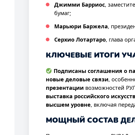
Джимми Барриос
, заместит
бумаг;
Марьюри Баржела
, президе
Серхио Лотартаро
, глава о
КЛЮЧЕВЫЕ ИТОГИ УЧ
Подписаны соглашения о п
новые деловые связи
, особен
презентации
возможностей РУЛ
выставка российского искусст
высшем уровне
, включая перед
МОЩНЫЙ СОСТАВ ДЕЛ